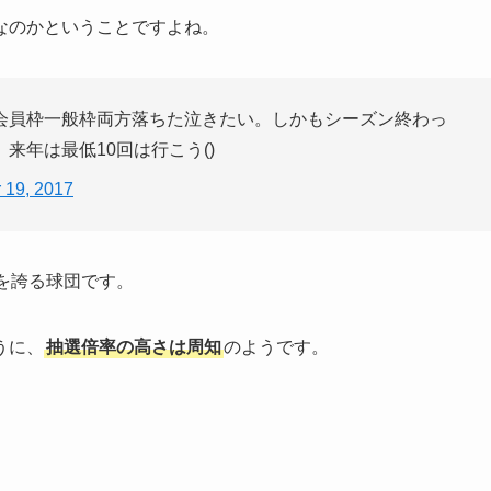
なのかということですよね。
会員枠一般枠両方落ちた泣きたい。しかもシーズン終わっ
来年は最低10回は行こう()
 19, 2017
を誇る球団です。
うに、
抽選倍率の高さは周知
のようです。