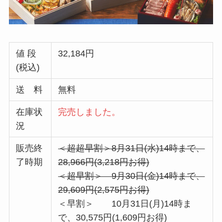
値 段
32,184円
(税込)
送 料
無料
在庫状
完売しました。
況
販売終
＜超超早割＞8月31日(水)14時まで、
了時期
28,966円(3,218円お得)
＜超早割＞ 9月30日(金)14時まで、
29,609円(2,575円お得)
＜早割＞ 10月31日(月)14時ま
で、30,575円(1,609円お得)