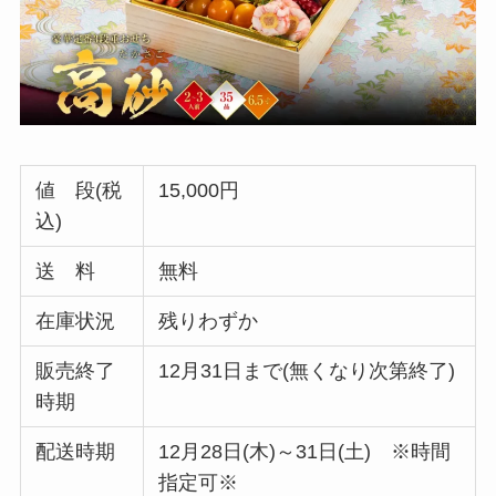
値 段(税
15,000円
込)
送 料
無料
在庫状況
残りわずか
販売終了
12月31日まで(無くなり次第終了)
時期
配送時期
12月28日(木)～31日(土) ※時間
指定可※