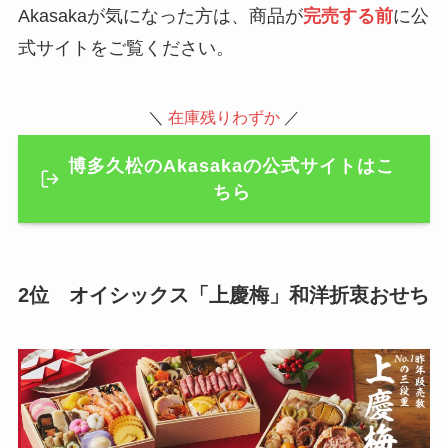
Akasakaが気になった方は、商品が
完売する前
に公
式サイトをご覧ください。
＼
在庫残りわずか
／
博多久松のAkasakaの公式サイトはこ
ちら
2位 オイシックス「上慶梅」和洋折衷おせち