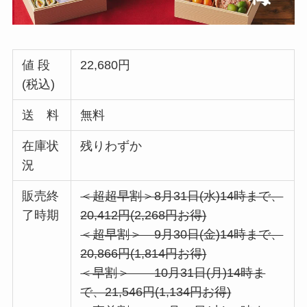
値 段
22,680円
(税込)
送 料
無料
在庫状
残りわずか
況
販売終
＜超超早割＞8月31日(水)14時まで、
了時期
20,412円(2,268円お得)
＜超早割＞ 9月30日(金)14時まで、
20,866円(1,814円お得)
＜早割＞ 10月31日(月)14時ま
で、21,546円(1,134円お得)