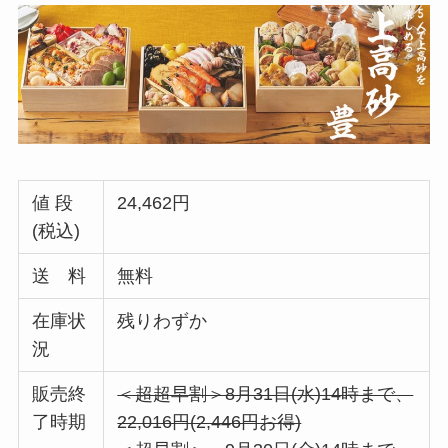
値 段
24,462円
(税込)
送 料
無料
在庫状
残りわずか
況
販売終
＜超超早割＞8月31日(水)14時まで、
了時期
22,016円(2,446円お得)