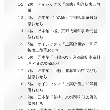
2位 オイシックス「瑠璃」和洋折衷三段
重
3位 匠本舗「宝の舞」京都祇園 華舞監
修おせち
4位 匠本舗「極」京都祇園料亭 岩元監
修おせち
5位 オイシックス「上高砂 極み」和洋
折衷三段重おせち
6位 匠本舗「一陽来復」京都御所南京料
理 やまの監修おせち
7位 匠本舗「百彩」北海道函館 花びし
監修おせち
8位 オイシックス「上高砂 豊」和洋折
衷おせち
9位 匠本舗「花柳」京都岡崎 味ま野監
修おせち