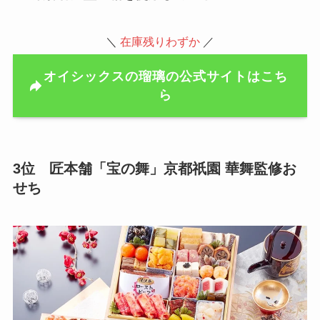
＼
在庫残りわずか
／
オイシックスの瑠璃の公式サイトはこち
ら
3位 匠本舗「宝の舞」京都祇園 華舞監修お
せち