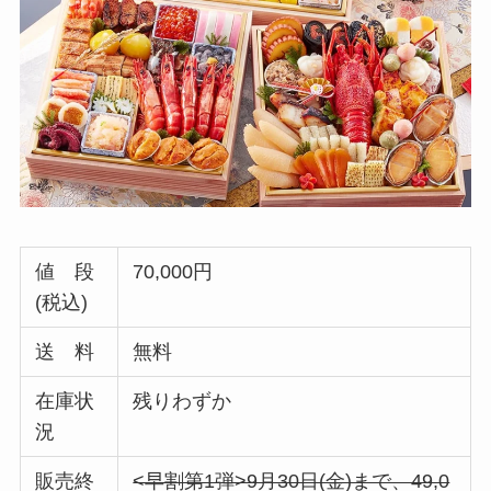
値 段
70,000円
(税込)
送 料
無料
在庫状
残りわずか
況
販売終
<早割第1弾>9月30日(金)まで、49,0