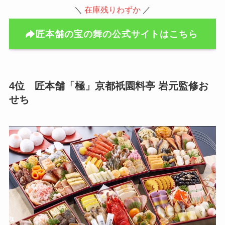
＼
在庫残りわずか
／
匠本舗の宝の舞の公式サイトはこちら
4位 匠本舗「極」京都祇園料亭 岩元監修お
せち