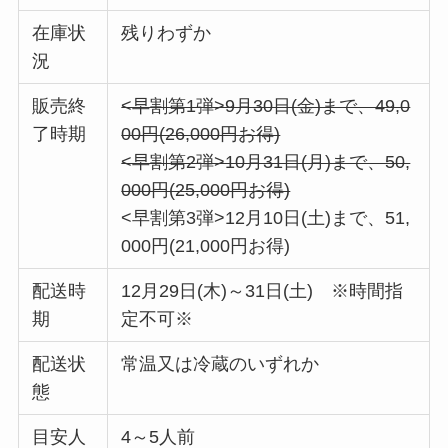
在庫状
残りわずか
況
販売終
<早割第1弾>9月30日(金)まで、49,0
了時期
00円(26,000円お得)
<早割第2弾>10月31日(月)まで、50,
000円(25,000円お得)
<早割第3弾>12月10日(土)まで、51,
000円(21,000円お得)
配送時
12月29日(木)～31日(土) ※時間指
期
定不可※
配送状
常温又は冷蔵のいずれか
態
目安人
4～5人前