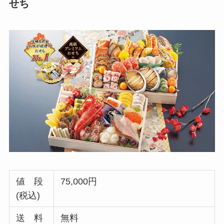
せち
値 段
75,000円
(税込)
送 料
無料