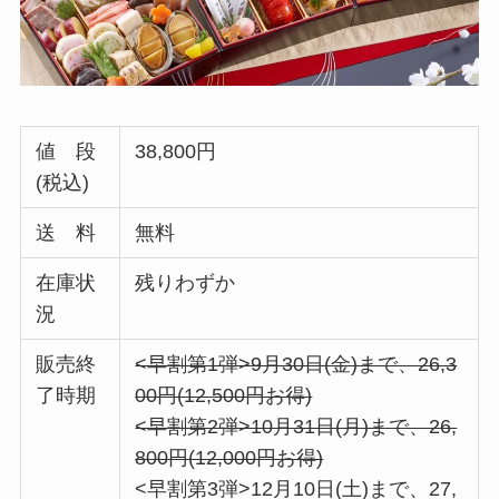
値 段
38,800円
(税込)
送 料
無料
在庫状
残りわずか
況
販売終
<早割第1弾>9月30日(金)まで、26,3
了時期
00円(12,500円お得)
<早割第2弾>10月31日(月)まで、26,
800円(12,000円お得)
<早割第3弾>12月10日(土)まで、27,