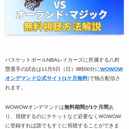
バスケットボールNBAレイカーズに所属する八村
塁選手の試合は11月5日（日）8時00分に
WOWOW
オンデマンド公式サイト(1ケ月無料
)
で独占配信さ
れます。
WOWOWオンデマンドは
無料期間が1ケ月間
あ
り、視聴するのにチケットなど必要なくWOWOW
に登録すれば誰でもすぐに視聴することができま