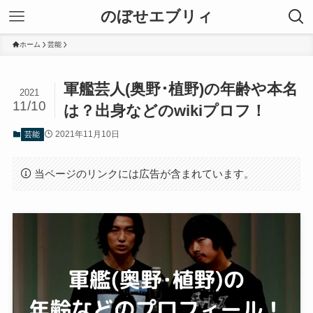
のぼせエブリィ
ホーム
芸能
軍艦芸人(奥野･植野)の年齢や本名
2021
11/10
は？出身などのwikiプロフ！
2021年11月10日
芸能
当ページのリンクには広告が含まれています。