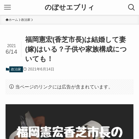
のぼせエブリィ
ホーム
政治家
福岡憲宏(香芝市長)は結婚して妻
2021
(嫁)はいる？子供や家族構成につ
6/14
いても！
2021年6月14日
政治家
当ページのリンクには広告が含まれています。